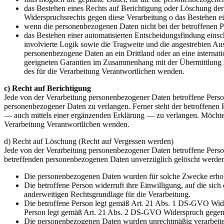
das Bestehen eines Rechts auf Berichtigung oder Löschung der
Widerspruchsrechts gegen diese Verarbeitung o das Bestehen e
wenn die personenbezogenen Daten nicht bei der betroffenen P
das Bestehen einer automatisierten Entscheidungsfindung eins
involvierte Logik sowie die Tragweite und die angestrebten Aus
personenbezogene Daten an ein Drittland oder an eine internatio
geeigneten Garantien im Zusammenhang mit der Übermittlung zu 
des für die Verarbeitung Verantwortlichen wenden.
c) Recht auf Berichtigung
Jede von der Verarbeitung personenbezogener Daten betroffene Person
personenbezogener Daten zu verlangen. Ferner steht der betroffenen
— auch mittels einer ergänzenden Erklärung — zu verlangen. Möchte ei
Verarbeitung Verantwortlichen wenden.
d) Recht auf Löschung (Recht auf Vergessen werden)
Jede von der Verarbeitung personenbezogener Daten betroffene Perso
betreffenden personenbezogenen Daten unverzüglich gelöscht werden, s
Die personenbezogenen Daten wurden für solche Zwecke erhoben
Die betroffene Person widerruft ihre Einwilligung, auf die si
anderweitigen Rechtsgrundlage für die Verarbeitung.
Die betroffene Person legt gemäß Art. 21 Abs. 1 DS-GVO Widers
Person legt gemäß Art. 21 Abs. 2 DS-GVO Widerspruch gegen 
Die personenbezogenen Daten wurden unrechtmäßig verarbeite