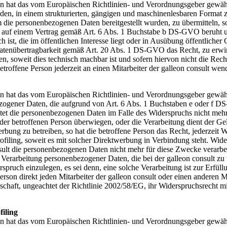
on hat das vom Europäischen Richtlinien- und Verordnungsgeber gewäh
rden, in einem strukturierten, gängigen und maschinenlesbaren Format 
ie personenbezogenen Daten bereitgestellt wurden, zu übermitteln, so
 einem Vertrag gemäß Art. 6 Abs. 1 Buchstabe b DS-GVO beruht und di
 ist, die im öffentlichen Interesse liegt oder in Ausübung öffentliche
 Datenübertragbarkeit gemäß Art. 20 Abs. 1 DS-GVO das Recht, zu erw
n, soweit dies technisch machbar ist und sofern hiervon nicht die Rech
roffene Person jederzeit an einen Mitarbeiter der galleon consult wen
n hat das vom Europäischen Richtlinien- und Verordnungsgeber gewährt
ezogener Daten, die aufgrund von Art. 6 Abs. 1 Buchstaben e oder f DS
eitet die personenbezogenen Daten im Falle des Widerspruchs nicht meh
n der betroffenen Person überwiegen, oder die Verarbeitung dient der
rbung zu betreiben, so hat die betroffene Person das Recht, jederzei
filing, soweit es mit solcher Direktwerbung in Verbindung steht. Wider
sult die personenbezogenen Daten nicht mehr für diese Zwecke verarbei
de Verarbeitung personenbezogener Daten, die bei der galleon consult 
uch einzulegen, es sei denn, eine solche Verarbeitung ist zur Erfüllun
on direkt jeden Mitarbeiter der galleon consult oder einen anderen Mit
aft, ungeachtet der Richtlinie 2002/58/EG, ihr Widerspruchsrecht mit
filing
 hat das vom Europäischen Richtlinien- und Verordnungsgeber gewährte 