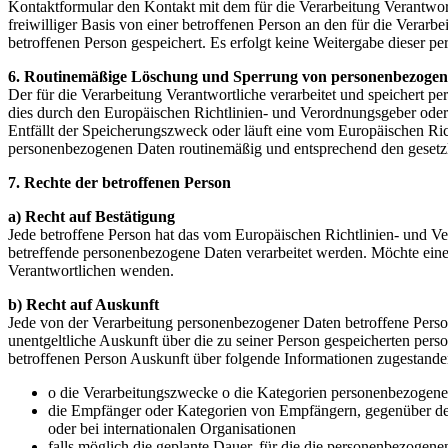
Kontaktformular den Kontakt mit dem für die Verarbeitung Verantwor
freiwilliger Basis von einer betroffenen Person an den für die Ver
betroffenen Person gespeichert. Es erfolgt keine Weitergabe dieser p
6. Routinemäßige Löschung und Sperrung von personenbezoge
Der für die Verarbeitung Verantwortliche verarbeitet und speichert p
dies durch den Europäischen Richtlinien- und Verordnungsgeber oder 
Entfällt der Speicherungszweck oder läuft eine vom Europäischen Ri
personenbezogenen Daten routinemäßig und entsprechend den gesetzli
7. Rechte der betroffenen Person
a) Recht auf Bestätigung
Jede betroffene Person hat das vom Europäischen Richtlinien- und Ve
betreffende personenbezogene Daten verarbeitet werden. Möchte eine b
Verantwortlichen wenden.
b) Recht auf Auskunft
Jede von der Verarbeitung personenbezogener Daten betroffene Perso
unentgeltliche Auskunft über die zu seiner Person gespeicherten per
betroffenen Person Auskunft über folgende Informationen zugestande
o die Verarbeitungszwecke o die Kategorien personenbezogener
die Empfänger oder Kategorien von Empfängern, gegenüber den
oder bei internationalen Organisationen
falls möglich die geplante Dauer, für die die personenbezogenen 