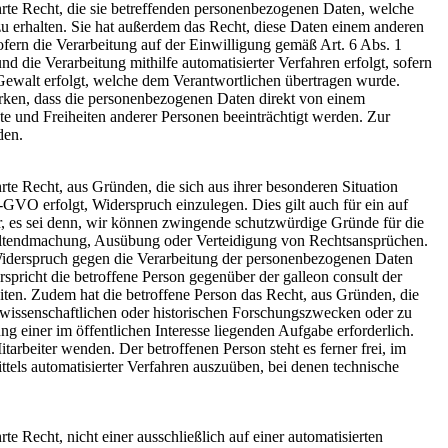
rte Recht, die sie betreffenden personenbezogenen Daten, welche
zu erhalten. Sie hat außerdem das Recht, diese Daten einem anderen
fern die Verarbeitung auf der Einwilligung gemäß Art. 6 Abs. 1
e Verarbeitung mithilfe automatisierter Verfahren erfolgt, sofern
r Gewalt erfolgt, welche dem Verantwortlichen übertragen wurde.
irken, dass die personenbezogenen Daten direkt von einem
te und Freiheiten anderer Personen beeinträchtigt werden. Zur
den.
e Recht, aus Gründen, die sich aus ihrer besonderen Situation
-GVO erfolgt, Widerspruch einzulegen. Dies gilt auch für ein auf
r, es sei denn, wir können zwingende schutzwürdige Gründe für die
 Geltendmachung, Ausübung oder Verteidigung von Rechtsansprüchen.
t Widerspruch gegen die Verarbeitung der personenbezogenen Daten
spricht die betroffene Person gegenüber der galleon consult der
ten. Zudem hat die betroffene Person das Recht, aus Gründen, die
zu wissenschaftlichen oder historischen Forschungszwecken oder zu
g einer im öffentlichen Interesse liegenden Aufgabe erforderlich.
arbeiter wenden. Der betroffenen Person steht es ferner frei, im
tels automatisierter Verfahren auszuüben, bei denen technische
Recht, nicht einer ausschließlich auf einer automatisierten