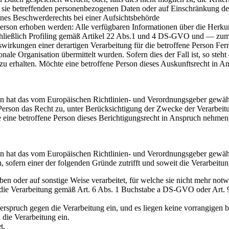
 sie betreffenden personenbezogenen Daten oder auf Einschränkung der
ines Beschwerderechts bei einer Aufsichtsbehörde
erson erhoben werden: Alle verfügbaren Informationen über die Herku
chließlich Profiling gemäß Artikel 22 Abs.1 und 4 DS-GVO und — zumi
wirkungen einer derartigen Verarbeitung für die betroffene Person Fern
nale Organisation übermittelt wurden. Sofern dies der Fall ist, so steh
erhalten. Möchte eine betroffene Person dieses Auskunftsrecht in Ansp
 hat das vom Europäischen Richtlinien- und Verordnungsgeber gewährte
 Person das Recht zu, unter Berücksichtigung der Zwecke der Verarbeit
ne betroffene Person dieses Berichtigungsrecht in Anspruch nehmen, ka
n hat das vom Europäischen Richtlinien- und Verordnungsgeber gewähr
ofern einer der folgenden Gründe zutrifft und soweit die Verarbeitung 
 oder auf sonstige Weise verarbeitet, für welche sie nicht mehr notw
ch die Verarbeitung gemäß Art. 6 Abs. 1 Buchstabe a DS-GVO oder Art. 
pruch gegen die Verarbeitung ein, und es liegen keine vorrangigen ber
die Verarbeitung ein.
t.