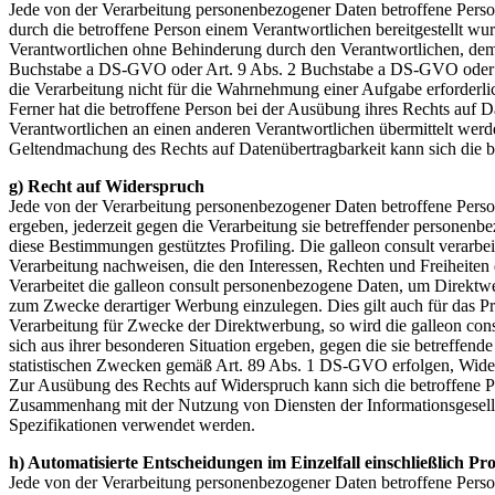
Jede von der Verarbeitung personenbezogener Daten betroffene Pers
durch die betroffene Person einem Verantwortlichen bereitgestellt wu
Verantwortlichen ohne Behinderung durch den Verantwortlichen, dem d
Buchstabe a DS-GVO oder Art. 9 Abs. 2 Buchstabe a DS-GVO oder auf
die Verarbeitung nicht für die Wahrnehmung einer Aufgabe erforderlich
Ferner hat die betroffene Person bei der Ausübung ihres Rechts auf
Verantwortlichen an einen anderen Verantwortlichen übermittelt werde
Geltendmachung des Rechts auf Datenübertragbarkeit kann sich die bet
g) Recht auf Widerspruch
Jede von der Verarbeitung personenbezogener Daten betroffene Perso
ergeben, jederzeit gegen die Verarbeitung sie betreffender personenb
diese Bestimmungen gestütztes Profiling. Die galleon consult verarb
Verarbeitung nachweisen, die den Interessen, Rechten und Freiheite
Verarbeitet die galleon consult personenbezogene Daten, um Direktwe
zum Zwecke derartiger Werbung einzulegen. Dies gilt auch für das Pro
Verarbeitung für Zwecke der Direktwerbung, so wird die galleon con
sich aus ihrer besonderen Situation ergeben, gegen die sie betreffen
statistischen Zwecken gemäß Art. 89 Abs. 1 DS-GVO erfolgen, Widerspr
Zur Ausübung des Rechts auf Widerspruch kann sich die betroffene Pers
Zusammenhang mit der Nutzung von Diensten der Informationsgesellsch
Spezifikationen verwendet werden.
h) Automatisierte Entscheidungen im Einzelfall einschließlich Pro
Jede von der Verarbeitung personenbezogener Daten betroffene Person