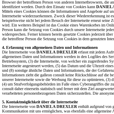
Browser der betroffenen Person von anderen Internetbrowsern, die an
identifiziert werden. Durch den Einsatz von Cookies kann
DANIEL
Mittels eines Cookies können die Informationen und Angebote auf uns
Internetseite wiederzuerkennen. Zweck dieser Wiedererkennung ist es,
beispielsweise nicht bei jedem Besuch der Internetseite erneut sei
wird. Ein weiteres Beispiel ist das Cookie eines Warenkorbes im Onli
Person kann die Setzung von Cookies durch unsere Internetseite jeder
widersprechen. Ferner können bereits gesetzte Cookies jederzeit über
die betroffene Person die Setzung von Cookies in dem genutzten Inter
4. Erfassung von allgemeinen Daten und Informationen
Die Internetseite von
DANIELA DREXLER
erfasst mit jedem Aufr
allgemeinen Daten und Informationen werden in den Logfiles des Se
Betriebssystem, (3) die Internetseite, von welcher ein zugreifendes S
Internetseite angesteuert werden, (5) das Datum und die Uhrzeit eines 
und (8) sonstige ähnliche Daten und Informationen, die der Gefahre
Informationen zieht die galleon consult keine Rückschlüsse auf die bet
unserer Internetseite sowie die Werbung für diese zu optimieren, (3)
(4) um Strafverfolgungsbehörden im Falle eines Cyberangriffes die 
consult daher einerseits statistisch und ferner mit dem Ziel ausgewe
verarbeiteten personenbezogenen Daten sicherzustellen. Die anonyme
5. Kontaktmöglichkeit über die Internetseite
Die Internetseite von
DANIELA DREXLER
enthält aufgrund von 
Kommunikation mit uns ermöglichen, was ebenfalls eine allgemeine Ad