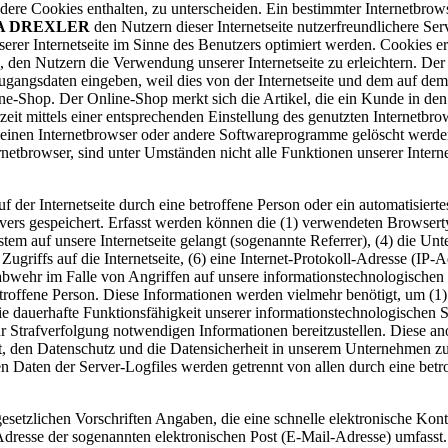
dere Cookies enthalten, zu unterscheiden. Ein bestimmter Internetbro
A DREXLER
den Nutzern dieser Internetseite nutzerfreundlichere Ser
erer Internetseite im Sinne des Benutzers optimiert werden. Cookies er
 den Nutzern die Verwendung unserer Internetseite zu erleichtern. Der 
ne Zugangsdaten eingeben, weil dies von der Internetseite und dem au
ne-Shop. Der Online-Shop merkt sich die Artikel, die ein Kunde in den 
zeit mittels einer entsprechenden Einstellung des genutzten Internetb
 einen Internetbrowser oder andere Softwareprogramme gelöscht werden.
netbrowser, sind unter Umständen nicht alle Funktionen unserer Interne
uf der Internetseite durch eine betroffene Person oder ein automatisie
rvers gespeichert. Erfasst werden können die (1) verwendeten Browser
ystem auf unsere Internetseite gelangt (sogenannte Referrer), (4) die U
Zugriffs auf die Internetseite, (6) eine Internet-Protokoll-Adresse (IP-
nabwehr im Falle von Angriffen auf unsere informationstechnologische
roffene Person. Diese Informationen werden vielmehr benötigt, um (1) die
 die dauerhafte Funktionsfähigkeit unserer informationstechnologischen 
zur Strafverfolgung notwendigen Informationen bereitzustellen. Diese
rtet, den Datenschutz und die Datensicherheit in unserem Unternehmen zu
n Daten der Server-Logfiles werden getrennt von allen durch eine be
gesetzlichen Vorschriften Angaben, die eine schnelle elektronische K
resse der sogenannten elektronischen Post (E-Mail-Adresse) umfasst. 