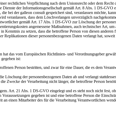
ner rechtlichen Verpflichtung nach dem Unionsrecht oder dem Recht der
Dienste der Informationsgesellschaft gemäß Art. 8 Abs. 1 DS-GVO erh
e bei der galleon consult gespeichert sind, veranlassen möchte, kann si
t wird veranlassen, dass dem Löschverlangen unverzüglich nachgekom
ntwortlicher gemäß Art. 17 Abs. 1 DS-GVO zur Löschung der personenbez
entierungskosten angemessene Maßnahmen, auch technischer Art, um an
 in Kenntnis zu setzen, dass die betroffene Person von diesen anderen 
Replikationen dieser personenbezogenen Daten verlangt hat, soweit die 
on hat das vom Europäischen Richtlinien- und Verordnungsgeber gewäh
 gegeben ist:
offenen Person bestritten, und zwar für eine Dauer, die es dem Verant
nt die Löschung der personenbezogenen Daten ab und verlangt stattdes
 die Zwecke der Verarbeitung nicht länger, die betroffene Person benö
gem. Art. 21 Abs. 1 DS-GVO eingelegt und es steht noch nicht fest, o
n Voraussetzungen gegeben ist und eine betroffene Person die Einschr
eit an einen Mitarbeiter des für die Verarbeitung Verantwortlichen wen