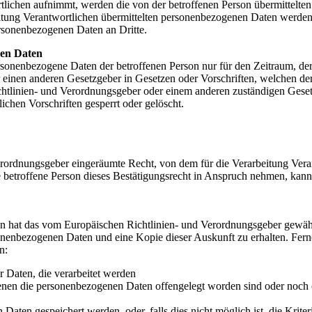
tlichen aufnimmt, werden die von der betroffenen Person übermittelte
arbeitung Verantwortlichen übermittelten personenbezogenen Daten werd
ersonenbezogenen Daten an Dritte.
nen Daten
ersonenbezogene Daten der betroffenen Person nur für den Zeitraum, der
einen anderen Gesetzgeber in Gesetzen oder Vorschriften, welchen der 
chtlinien- und Verordnungsgeber oder einem anderen zuständigen Geset
chen Vorschriften gesperrt oder gelöscht.
rordnungsgeber eingeräumte Recht, von dem für die Verarbeitung Veran
etroffene Person dieses Bestätigungsrecht in Anspruch nehmen, kann sie
n hat das vom Europäischen Richtlinien- und Verordnungsgeber gewährt
sonenbezogenen Daten und eine Kopie dieser Auskunft zu erhalten. Fern
n:
 Daten, die verarbeitet werden
en die personenbezogenen Daten offengelegt worden sind oder noch o
Daten gespeichert werden, oder, falls dies nicht möglich ist, die Krite