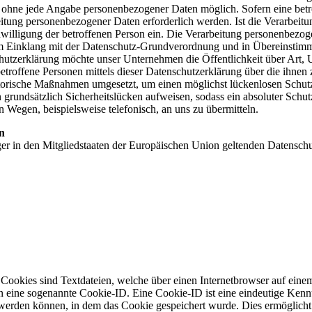
h ohne jede Angabe personenbezogener Daten möglich. Sofern eine bet
itung personenbezogener Daten erforderlich werden. Ist die Verarbeitu
nwilligung der betroffenen Person ein. Die Verarbeitung personenbezog
 im Einklang mit der Datenschutz-Grundverordnung und in Übereinstim
chutzerklärung möchte unser Unternehmen die Öffentlichkeit über Art
troffene Personen mittels dieser Datenschutzerklärung über die ihnen
atorische Maßnahmen umgesetzt, um einen möglichst lückenlosen Schutz
grundsätzlich Sicherheitslücken aufweisen, sodass ein absoluter Schut
n Wegen, beispielsweise telefonisch, an uns zu übermitteln.
n
ger in den Mitgliedstaaten der Europäischen Union geltenden Datensch
ookies sind Textdateien, welche über einen Internetbrowser auf eine
n eine sogenannte Cookie-ID. Eine Cookie-ID ist eine eindeutige Kenn
werden können, in dem das Cookie gespeichert wurde. Dies ermöglicht e