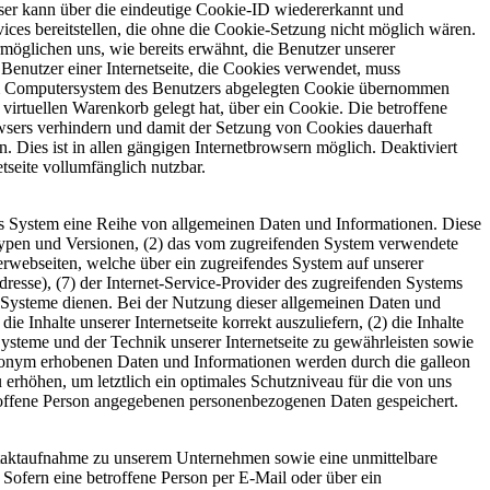
wser kann über die eindeutige Cookie-ID wiedererkannt und
vices bereitstellen, die ohne die Cookie-Setzung nicht möglich wären.
möglichen uns, wie bereits erwähnt, die Benutzer unserer
Benutzer einer Internetseite, die Cookies verwendet, muss
f dem Computersystem des Benutzers abgelegten Cookie übernommen
virtuellen Warenkorb gelegt hat, über ein Cookie. Die betroffene
rowsers verhindern und damit der Setzung von Cookies dauerhaft
 Dies ist in allen gängigen Internetbrowsern möglich. Deaktiviert
tseite vollumfänglich nutzbar.
rtes System eine Reihe von allgemeinen Daten und Informationen. Diese
typen und Versionen, (2) das vom zugreifenden System verwendete
nterwebseiten, welche über ein zugreifendes System auf unserer
Adresse), (7) der Internet-Service-Provider des zugreifenden Systems
n Systeme dienen. Bei der Nutzung dieser allgemeinen Daten und
 Inhalte unserer Internetseite korrekt auszuliefern, (2) die Inhalte
Systeme und der Technik unserer Internetseite zu gewährleisten sowie
 anonym erhobenen Daten und Informationen werden durch die galleon
 erhöhen, um letztlich ein optimales Schutzniveau für die von uns
troffene Person angegebenen personenbezogenen Daten gespeichert.
ontaktaufnahme zu unserem Unternehmen sowie eine unmittelbare
Sofern eine betroffene Person per E-Mail oder über ein