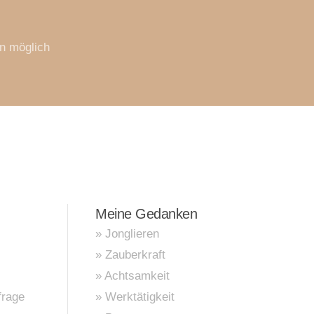
n möglich
Meine Gedanken
» Jonglieren
» Zauberkraft
» Achtsamkeit
frage
» Werktätigkeit