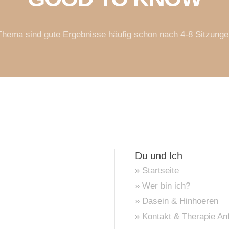
Thema sind gute Ergebnisse häufig schon nach 4-8 Sitzunge
Du und Ich
» Startseite
» Wer bin ich?
» Dasein & Hinhoeren
» Kontakt & Therapie An